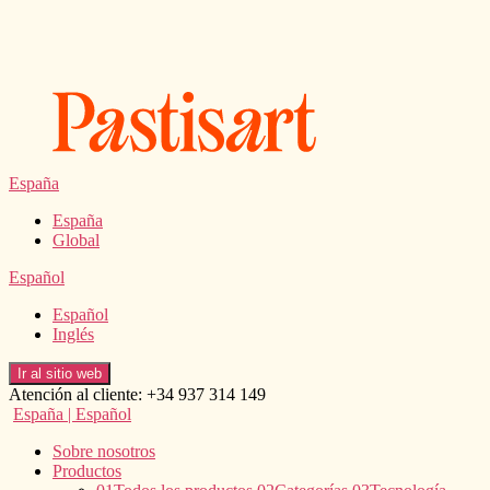
Saltar
al
contenido
España
España
Global
Español
Español
Inglés
Ir al sitio web
Atención al cliente: +34 937 314 149
España | Español
Sobre nosotros
Productos