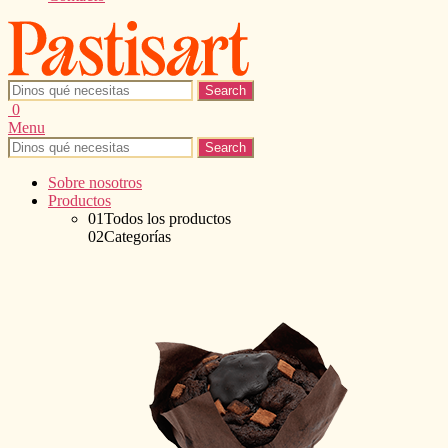
Search
for:
0
Menu
Search
for:
Sobre nosotros
Productos
01
Todos los productos
02
Categorías