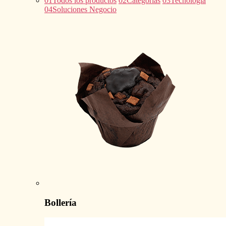
01
Todos los productos
02
Categorías
03
Tecnología
04
Soluciones Negocio
Bollería