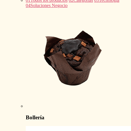
01
Todos los productos
02
Categorías
03
Tecnología
04
Soluciones Negocio
Bollería