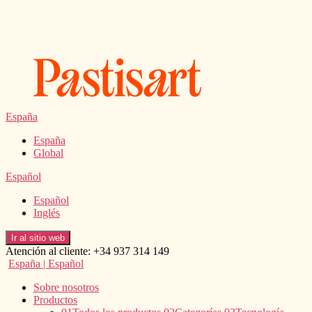
Saltar
al
contenido
España
España
Global
Español
Español
Inglés
Ir al sitio web
Atención al cliente: +34 937 314 149
España | Español
Sobre nosotros
Productos