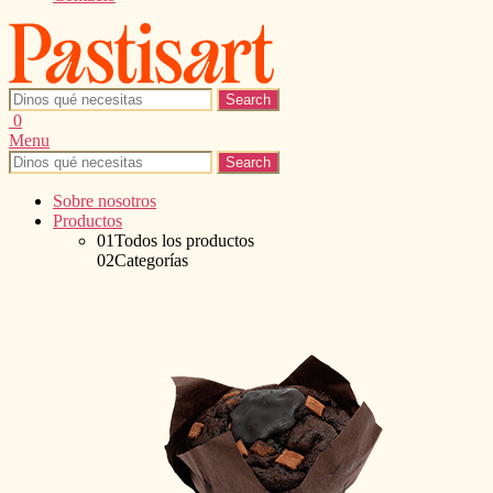
Search
for:
0
Menu
Search
for:
Sobre nosotros
Productos
01
Todos los productos
02
Categorías